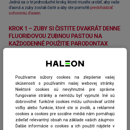
Jedná sa o tri jednoduché kroky, ktoré musíte urobiť, aby vaše
ďasná a zuby zostali čisté a aby ste pomohli
predchádzať
ochoreniu ďasien
.
KROK 1 – ZUBY SI ČISTITE DVAKRÁT DENNE
FLUORIDOVOU ZUBNOU PASTOU NA
KAŽDODENNÉ POUŽITIE PARODONTAX
Zuby si čistite kefkou
dvakrát denne po dobu aspoň dvoch
minút použitím manuálnej alebo elektrickej zubnej kefky s
malou hlavou a jemnými, okrúhlymi štetinami. Používajte
zubnú pastu na každodenné použitie parodontax
, ktorá fyzicky
Používame súbory cookies na zlepšenie vašej
odstraňuje nahromadené baktérie pozdĺž okraju ďasien,
skúsenosti s používaním našej webovej stránky.
pričom pomáha udržať tesnenie medzi ďasnami a zubami. Pri
Niektoré cookies sú nevyhnutné pre správne
používaní dvakrát denne je 4-krát účinnejšia pri odstraňovaní
fungovanie stránky a nemôžu byť vypnuté. Iné sú
hlavnej príčiny krvácajúcich ďasien.*
dobrovoľné: funkčné cookies môžu uchovávať určité
voľby alebo funkcie, ktoré ste si zvolili, a reklamné
KROK 2 – NA ODSTRÁNENIE POVLAKU
cookies a cookies pre socálne médiá nám pomáhajú
MEDZI ZUBAMI POUŽITE ZUBNÚ NIŤ
zdieľať relevantný obsah na základe vašich záujmov.
Ďalšie informácie o cookies a ich použití nájdete v