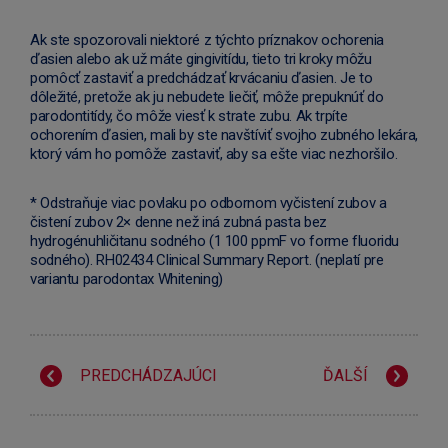
Ak ste spozorovali niektoré z týchto príznakov ochorenia
ďasien alebo ak už máte gingivitídu, tieto tri kroky môžu
pomôcť zastaviť a predchádzať krvácaniu ďasien. Je to
dôležité, pretože ak ju nebudete liečiť, môže prepuknúť do
parodontitídy, čo môže viesť k strate zubu. Ak trpíte
ochorením ďasien, mali by ste navštíviť svojho zubného lekára,
ktorý vám ho pomôže zastaviť, aby sa ešte viac nezhoršilo.
* Odstraňuje viac povlaku po odbornom vyčistení zubov a
čistení zubov 2× denne než iná zubná pasta bez
hydrogénuhličitanu sodného (1 100 ppmF vo forme fluoridu
sodného). RH02434 Clinical Summary Report. (neplatí pre
variantu parodontax Whitening)
PREDCHÁDZAJÚCI
ĎALŠÍ