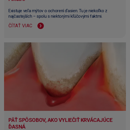
Existuje veľa mýtov o ochorení ďasien. Tu je niekoľko z
najčastejších – spolu s niektorými kľúčovými faktmi.
ČÍTAŤ VIAC
PÄŤ SPÔSOBOV, AKO VYLIEČIŤ KRVÁCAJÚCE
ĎASNÁ