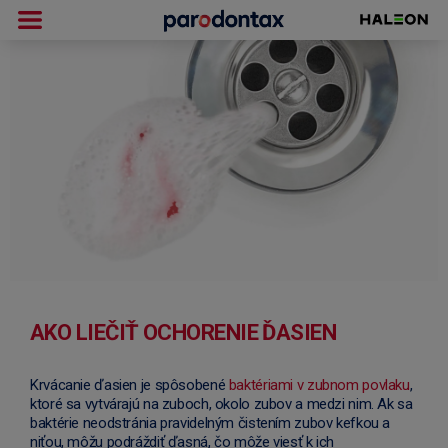
AKO LIEČIŤ OCHORENIE ĎASIEN
Krvácanie ďasien je spôsobené
baktériami v zubnom povlaku
,
ktoré sa vytvárajú na zuboch, okolo zubov a medzi nim. Ak sa
baktérie neodstránia pravidelným čistením zubov kefkou a
niťou, môžu podráždiť ďasná, čo môže viesť k ich