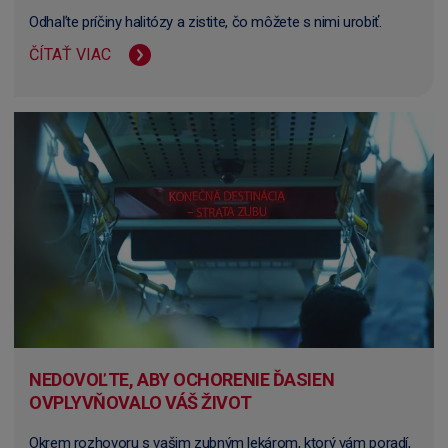
Odhaľte príčiny halitózy a zistite, čo môžete s nimi urobiť.
ČÍTAŤ VIAC
NEDOVOĽTE, ABY OCHORENIE ĎASIEN
OVPLYVŇOVALO VÁŠ ŽIVOT
Okrem rozhovoru s vašim zubným lekárom, ktorý vám poradí,