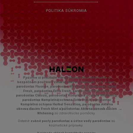
POLITIKA SÚKROMIA
Pozorne si prečítajte návod na použitie a informácie o
bezpečnom používaní zdravotníckych pomôcok.
Zubné pasty
parodontax Fluoride, parodontax Whitening, parodontax Herbal
Fresh, parodontax Extra Fresh, parodontax Ultra Clean,
parodontax Classic, parodontax Kompletná ochrana Whitening,
parodontax Kompletná ochrana Extra Fresh, parodontax
Kompletná ochrana Herbal Sensation, parodontax Aktívna
obnova ďasien Fresh Mint a parodontax Aktívna obnova ďasien
Whitening
sú zdravotnícke pomȏcky.
Ostatné
zubné pasty parodontax a ústne vody parodontax
sú
kozmetické prípravky.