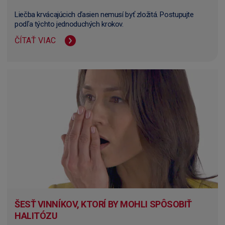
Liečba krvácajúcich ďasien nemusí byť zložitá. Postupujte
podľa týchto jednoduchých krokov.
ČÍTAŤ VIAC
ŠESŤ VINNÍKOV, KTORÍ BY MOHLI SPÔSOBIŤ
HALITÓZU