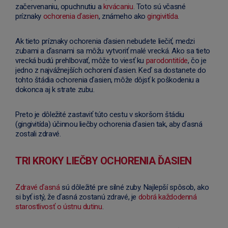
začervenaniu, opuchnutiu a
krvácaniu
. Toto sú včasné
príznaky
ochorenia ďasien
, známeho ako
gingivitída
.
Ak tieto príznaky ochorenia ďasien nebudete liečiť, medzi
zubami a ďasnami sa môžu vytvoriť malé vrecká. Ako sa tieto
vrecká budú prehlbovať, môže to viesť ku
parodontitíde
, čo je
jedno z najvážnejších ochorení ďasien. Keď sa dostanete do
tohto štádia ochorenia ďasien, môže dôjsť k poškodeniu a
dokonca aj k strate zubu.
Preto je dôležité zastaviť túto cestu v skoršom štádiu
(gingivitída) účinnou liečby ochorenia ďasien tak, aby ďasná
zostali zdravé.
TRI KROKY LIEČBY OCHORENIA ĎASIEN
Zdravé ďasná
sú dôležité pre silné zuby. Najlepší spôsob, ako
si byť istý, že ďasná zostanú zdravé, je
dobrá každodenná
starostlivosť o ústnu dutinu
.