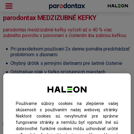
parodontax
MEDZIZUBNÉ KEFKY
parodontax medzizubné kefky vyčistí až o 40 % viac
zubného povrchu v porovnaní s čistením iba zubnou kefkou
Pri pravidelnom používaní 2x denne pomáha predchádzať
problémom s ďasnami
Ohybný drôtik s jemnými štetinami pre šetrné čistenie
Odstraňuje plak v ťažko prístupných miestach
Ergonomická rukoväť
Dostupné v dvoch veľkostiach: ISO 0 (0,4mm) a ISO 2
(0,5mm)
Balenie obsahuje 6 kefiek a hygienickú krytku
Používame súbory cookies na zlepšenie vašej
skúsenosti s používaním našej webovej stránky.
Niektoré cookies sú nevyhnutné pre správne
fungovanie stránky a nemôžu byť vypnuté. Iné sú
KÚPIŤ TERAZ
dobrovoľné: funkčné cookies môžu uchovávať určité