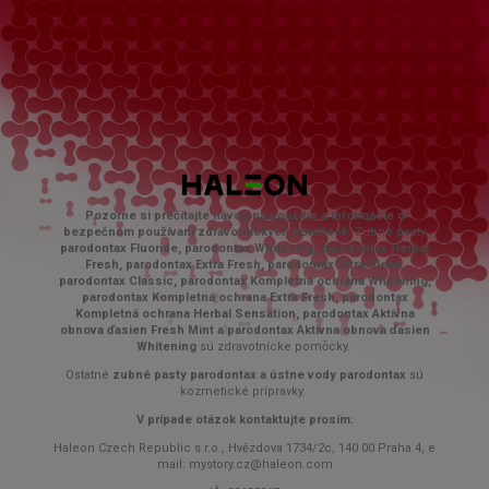
Pozorne si prečítajte návod na použitie a informácie o
bezpečnom používaní zdravotníckych pomôcok.
Zubné pasty
parodontax Fluoride, parodontax Whitening, parodontax Herbal
Fresh, parodontax Extra Fresh, parodontax Ultra Clean,
parodontax Classic, parodontax Kompletná ochrana Whitening,
parodontax Kompletná ochrana Extra Fresh, parodontax
Kompletná ochrana Herbal Sensation, parodontax Aktívna
obnova ďasien Fresh Mint a parodontax Aktívna obnova ďasien
Whitening
sú zdravotnícke pomȏcky.
Ostatné
zubné pasty parodontax a ústne vody parodontax
sú
kozmetické prípravky.
V prípade otázok kontaktujte prosím:
Haleon Czech Republic s.r.o., Hvězdova 1734/2c, 140 00 Praha 4, e
mail: mystory.cz@haleon.com