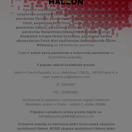
Pozorne si prečítajte návod na použitie a informácie o
bezpečnom používaní zdravotníckych pomôcok.
Zubné pasty
parodontax Fluoride, parodontax Whitening, parodontax Herbal
Fresh, parodontax Extra Fresh, parodontax Ultra Clean,
parodontax Classic, parodontax Kompletná ochrana Whitening,
parodontax Kompletná ochrana Extra Fresh, parodontax
Kompletná ochrana Herbal Sensation, parodontax Aktívna
obnova ďasien Fresh Mint a parodontax Aktívna obnova ďasien
Whitening
sú zdravotnícke pomȏcky.
Ostatné
zubné pasty parodontax a ústne vody parodontax
sú
kozmetické prípravky.
V prípade otázok kontaktujte prosím:
Haleon Czech Republic s.r.o., Hvězdova 1734/2c, 140 00 Praha 4, e
mail: mystory.cz@haleon.com
IČ: 03655067
DIČ: CZ03655067
Spoločnosť je zapísaná v obchodnom registri vedenom
Mestským súdom v Prahe -- oddiel C, vložka 235686.
Prípadné nežiaduce účinky prosím hláste na:
SafetyReportingEMEA@haleon.com
Ochranné známky sú vlastnené alebo licencované skupinou
spoločností Haleon. ©2025 skupina spoločností Haleon alebo