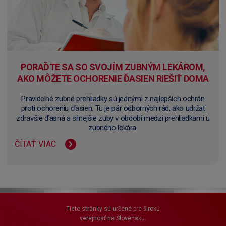
PORAĎTE SA SO SVOJÍM ZUBNÝM LEKÁROM,
AKO MÔŽETE OCHORENIE ĎASIEN RIEŠIŤ DOMA
Pravidelné zubné prehliadky sú jednými z najlepších ochrán
proti ochoreniu ďasien. Tu je pár odborných rád, ako udržať
zdravšie ďasná a silnejšie zuby v období medzi prehliadkami u
zubného lekára.
ČÍTAŤ VIAC
Tieto stránky sú určené pre širokú
verejnosť na Slovensku.