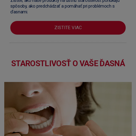
Zistite, ako naše produkty na ústnu starostlivosť ponúkajú
spôsoby, ako predchádzať a pomáhať pri problémoch s
ďasnami.
ZISTITE VIAC
STAROSTLIVOSŤ O VAŠE ĎASNÁ