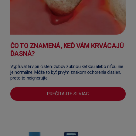
ČO TO ZNAMENÁ, KEĎ VÁM KRVÁCAJÚ
ĎASNÁ?
Vypľúvať krv pri čistení zubov zubnou kefkou alebo niťou nie
je normálne. Môže to byť prvým znakom ochorenia ďasien,
preto to neignorujte.
PREČÍTAJTE SI VIAC