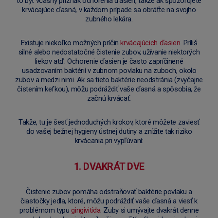
to byť včasný príznak ochorenia ďasien, takže ak spozorujete
krvácajúce ďasná, v každom prípade sa obráťte na svojho
zubného lekára.
Existuje niekoľko možných príčin
krvácajúcich ďasien
. Príliš
silné alebo nedostatočné čistenie zubov, užívanie niektorých
liekov atď. Ochorenie ďasien je často zapríčinené
usadzovaním baktérií v zubnom povlaku na zuboch, okolo
zubov a medzi nimi. Ak sa tieto baktérie neodstránia (zvyčajne
čistením kefkou), môžu podráždiť vaše ďasná a spôsobia, že
začnú krvácať.
Takže, tu je šesť jednoduchých krokov, ktoré môžete zaviesť
do vašej bežnej hygieny ústnej dutiny a znížite tak riziko
krvácania pri vypľúvaní:
1. DVAKRÁT DVE
Čistenie zubov pomáha odstraňovať baktérie povlaku a
čiastočky jedla, ktoré, môžu podráždiť vaše ďasná a viesť k
problémom typu
gingivitída
. Zuby si umývajte dvakrát denne