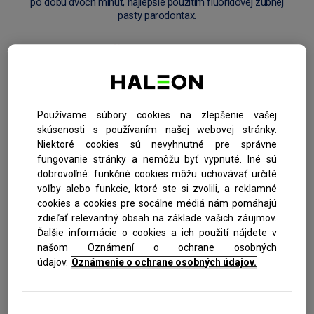
po dobu dvoch minút, najlepšie použitím fluoridovej zubnej
pasty parodontax.
2. NIČ NEVYNECHAJTE
Uistite sa, že si vyčistíte každý kútik vášho chrupu, vrátane
miest, ktoré sú ťažko dostupné, ako napríklad medzi zubami.
Pohybujte sa postupne po vašich ústach, vrátane vonkajších a
Používame súbory cookies na zlepšenie vašej
vnútorných povrchov všetkých vašich zubov (horných i
skúsenosti s používaním našej webovej stránky.
spodných), a tiež žuvacích plôch. O najlepšom spôsobe
Niektoré cookies sú nevyhnutné pre správne
čistenia zubov sa môžete poradiť so svojim zubným lekárom.
fungovanie stránky a nemôžu byť vypnuté. Iné sú
dobrovoľné: funkčné cookies môžu uchovávať určité
voľby alebo funkcie, ktoré ste si zvolili, a reklamné
3. BUĎTE JEMNÍ
cookies a cookies pre socálne médiá nám pomáhajú
zdieľať relevantný obsah na základe vašich záujmov.
Čo sa týka čistenia zubov, nie je pravidlo, že silnejšie je lepšie.
Ďalšie informácie o cookies a ich použití nájdete v
V skutočnosti, príliš silné alebo časté čistenie alebo používanie
našom Oznámení o ochrane osobných
opotrebovanej zubnej kefky môže poškodiť zubnú sklovinu.
údajov.
Oznámenie o ochrane osobných údajov.
Preto buďte pri čistení zubov opatrní. Takisto sa odporúča
zubnú kefku meniť každé tri mesiace.