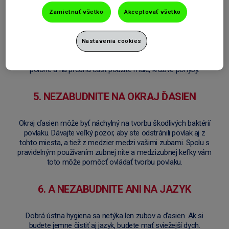
4. SPOZNAJTE SVOJE UHLY
Zamietnuť všetko
Akceptovať všetko
Používajte kruhový pohyb a umiestnite svoju kefku smerom k
ďasnám pod 45 stupňovým uhlom. Toto pomáha vyčistiť okraj
Nastavenia cookies
ďasien (miesto, kde sa ďasná stretávajú so zubom). Pre
vnútorné povrchy vašich predných zubov držte kefku vo zvislej
polohe a na prednú časť použite malé, krúživé pohyby.
5. NEZABUDNITE NA OKRAJ ĎASIEN
Okraj ďasien môže byť náchylný na tvorbu škodlivých baktérií
povlaku. Dávajte veľký pozor, aby ste odstránili povlak aj z
tohto miesta, a tiež z medzier medzi vašimi zubami. Spolu s
pravidelným používaním zubnej nite a medzizubnej kefky vám
toto môže pomôcť ovládať tvorbu povlaku.
6. A NEZABUDNITE ANI NA JAZYK
Dobrá ústna hygiena sa netýka len zubov a ďasien. Ak si
budete jemne čistiť aj jazyk, budete mať sviežejší dych.