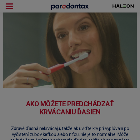
AKO MÔŽETE PREDCHÁDZAŤ
KRVÁCANIU ĎASIEN
Zdravé ďasná nekrvácajú, takže ak uvidíte krv pri vypľúvaní po
vyčistení zubov kefkou alebo niťou, nie je to normálne. Môže