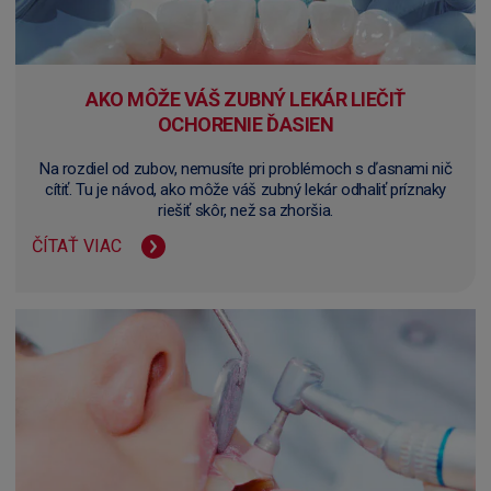
AKO MÔŽE VÁŠ ZUBNÝ LEKÁR LIEČIŤ
OCHORENIE ĎASIEN
Na rozdiel od zubov, nemusíte pri problémoch s ďasnami nič
cítiť. Tu je návod, ako môže váš zubný lekár odhaliť príznaky
riešiť skôr, než sa zhoršia.
ČÍTAŤ VIAC