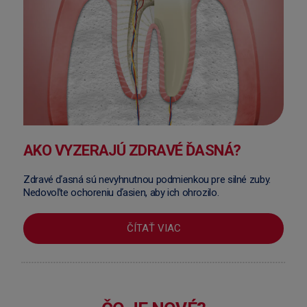
AKO VYZERAJÚ ZDRAVÉ ĎASNÁ?
Zdravé ďasná sú nevyhnutnou podmienkou pre silné zuby.
Nedovoľte ochoreniu ďasien, aby ich ohrozilo.
ČÍTAŤ VIAC