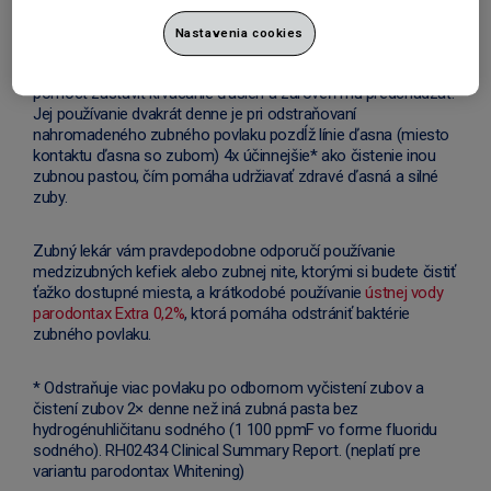
zubnou pastou pre zdravé ďasná, ako je
parodontax
.
Nastavenia cookies
Zmena zubnej pasty na zubnú pastu parodontax vám môže
pomôcť zastaviť krvácanie ďasien a zároveň mu predchádzať.
Jej používanie dvakrát denne je pri odstraňovaní
nahromadeného zubného povlaku pozdĺž línie ďasna (miesto
kontaktu ďasna so zubom) 4x účinnejšie* ako čistenie inou
zubnou pastou, čím pomáha udržiavať zdravé ďasná a silné
zuby.
Zubný lekár vám pravdepodobne odporučí používanie
medzizubných kefiek alebo zubnej nite, ktorými si budete čistiť
ťažko dostupné miesta, a krátkodobé používanie
ústnej vody
parodontax Extra 0,2%
, ktorá pomáha odstrániť baktérie
zubného povlaku.
* Odstraňuje viac povlaku po odbornom vyčistení zubov a
čistení zubov 2× denne než iná zubná pasta bez
hydrogénuhličitanu sodného (1 100 ppmF vo forme fluoridu
sodného). RH02434 Clinical Summary Report. (neplatí pre
variantu parodontax Whitening)