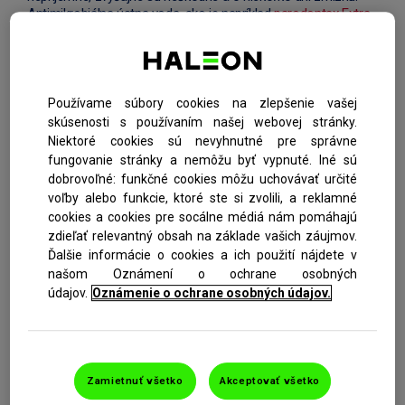
Antimikrobiálna ústna voda, ako je napríklad
parodontax Extra
0,2%
, dokáže urýchliť hojenie a predísť infekcii. Ak ranky
neustupujú a stále sa vracajú, mali by ste navštíviť zubného
lekára.
Používame súbory cookies na zlepšenie vašej
Odrené ďasná
– ak si čistíte zuby príliš silno, môže dôjsť k
skúsenosti s používaním našej webovej stránky.
poraneniu jemného tkaniva ďasna, čo môže spôsobiť bolesť a
Niektoré cookies sú nevyhnutné pre správne
zápal. Účinným spôsobom, ako si pomôcť je čistenie
miernymi, kruhovými pohybmi.
fungovanie stránky a nemôžu byť vypnuté. Iné sú
dobrovoľné: funkčné cookies môžu uchovávať určité
voľby alebo funkcie, ktoré ste si zvolili, a reklamné
Keďže existuje mnoho príčin zápalu ďasien, mali by ste sa
cookies a cookies pre socálne médiá nám pomáhajú
objednať k zubnému lekárovi, ktorý zistí, čo zápal ďasna
zdieľať relevantný obsah na základe vašich záujmov.
spôsobilo a odborne vám poradí s jeho liečbou.
Ďalšie informácie o cookies a ich použití nájdete v
našom Oznámení o ochrane osobných
LIEČBA ZÁPALU ĎASIEN
údajov.
Oznámenie o ochrane osobných údajov.
Ak sú vaše zapálené ďasná príznakom gingivitídy, najlepším
spôsobom, ako ich vyliečiť, je informovať sa u
zubného lekára,
ako zlepšiť každodennú starostlivosť o zdravie ústnej dutiny
.
Zamietnuť všetko
Akceptovať všetko
Možno bude stačiť čistenie zubnou pastou s fluoridom dve
minúty dvakrát denne alebo každodennou špecializovanou