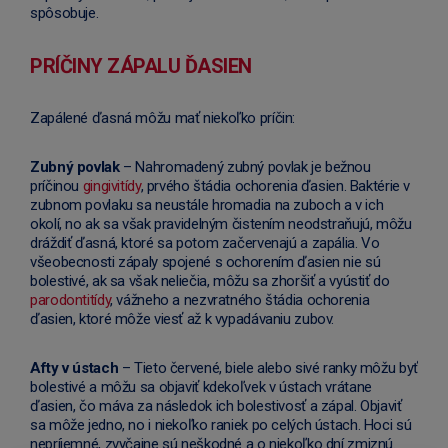
spôsobuje.
PRÍČINY ZÁPALU ĎASIEN
Zapálené ďasná môžu mať niekoľko príčin:
Zubný povlak
– Nahromadený zubný povlak je bežnou
príčinou
gingivitídy
, prvého štádia ochorenia ďasien. Baktérie v
zubnom povlaku sa neustále hromadia na zuboch a v ich
okolí, no ak sa však pravidelným čistením neodstraňujú, môžu
dráždiť ďasná, ktoré sa potom začervenajú a zapália. Vo
všeobecnosti zápaly spojené s ochorením ďasien nie sú
bolestivé, ak sa však neliečia, môžu sa zhoršiť a vyústiť do
parodontitídy
, vážneho a nezvratného štádia ochorenia
ďasien, ktoré môže viesť až k vypadávaniu zubov.
Afty v ústach
– Tieto červené, biele alebo sivé ranky môžu byť
bolestivé a môžu sa objaviť kdekoľvek v ústach vrátane
ďasien, čo máva za následok ich bolestivosť a zápal. Objaviť
sa môže jedno, no i niekoľko raniek po celých ústach. Hoci sú
nepríjemné, zvyčajne sú neškodné a o niekoľko dní zmiznú.