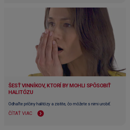
ŠESŤ VINNÍKOV, KTORÍ BY MOHLI SPÔSOBIŤ
HALITÓZU
Odhaľte príčiny halitózy a zistite, čo môžete s nimi urobiť.
ČÍTAŤ VIAC