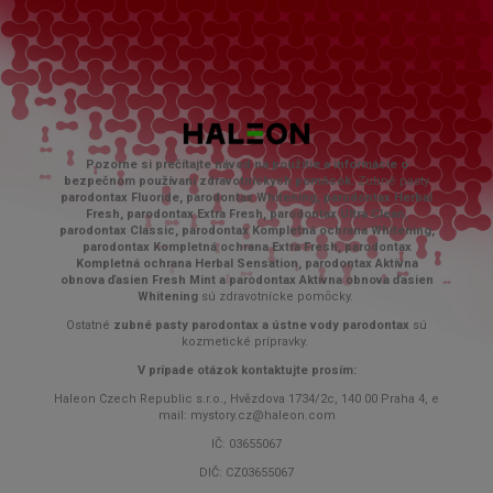
Pozorne si prečítajte návod na použitie a informácie o
bezpečnom používaní zdravotníckych pomôcok.
Zubné pasty
parodontax Fluoride, parodontax Whitening, parodontax Herbal
Fresh, parodontax Extra Fresh, parodontax Ultra Clean,
parodontax Classic, parodontax Kompletná ochrana Whitening,
parodontax Kompletná ochrana Extra Fresh, parodontax
Kompletná ochrana Herbal Sensation, parodontax Aktívna
obnova ďasien Fresh Mint a parodontax Aktívna obnova ďasien
Whitening
sú zdravotnícke pomȏcky.
Ostatné
zubné pasty parodontax a ústne vody parodontax
sú
kozmetické prípravky.
V prípade otázok kontaktujte prosím:
Haleon Czech Republic s.r.o., Hvězdova 1734/2c, 140 00 Praha 4, e
mail: mystory.cz@haleon.com
IČ: 03655067
DIČ: CZ03655067