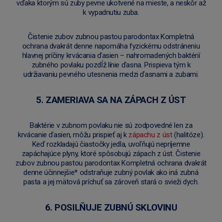
vďaka ktorým sú zuby pevne ukotvené na mieste, a neskôr až
k vypadnutiu zuba.
Čistenie zubov zubnou pastou parodontax Kompletná
ochrana dvakrát denne napomáha fyzickému odstráneniu
hlavnej príčiny krvácania ďasien – nahromadených baktérií
zubného povlaku pozdĺž línie ďasna. Prispieva tým k
udržiavaniu pevného utesnenia medzi ďasnami a zubami.
5. ZAMERIAVA SA NA ZÁPACH Z ÚST
Baktérie v zubnom povlaku nie sú zodpovedné len za
krvácanie ďasien, môžu prispieť aj k
zápachu z úst
(halitóze).
Keď rozkladajú čiastočky jedla, uvoľňujú nepríjemne
zapáchajúce plyny, ktoré spôsobujú zápach z úst. Čistenie
zubov zubnou pastou parodontax Kompletná ochrana dvakrát
denne účinnejšie* odstraňuje zubný povlak ako iná zubná
pasta a jej mätová príchuť sa zároveň stará o svieži dych.
6. POSILŇUJE ZUBNÚ SKLOVINU