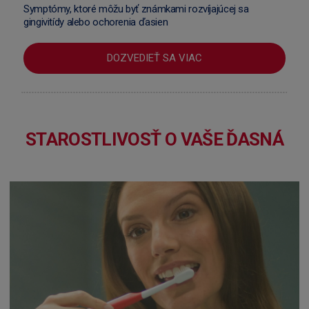
Symptómy, ktoré môžu byť známkami rozvíjajúcej sa
gingivitídy alebo ochorenia ďasien
DOZVEDIEŤ SA VIAC
STAROSTLIVOSŤ O VAŠE ĎASNÁ