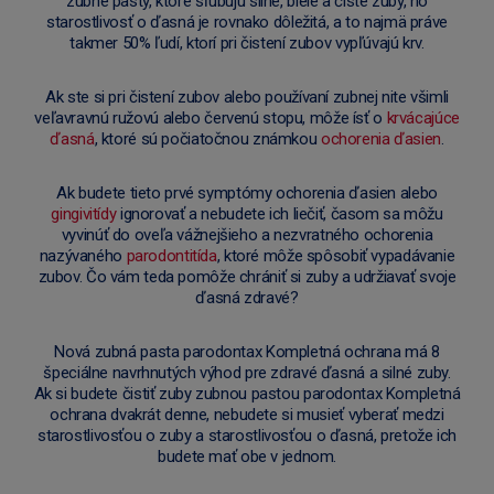
zubné pasty, ktoré sľubujú silné, biele a čisté zuby, no
starostlivosť o ďasná je rovnako dôležitá, a to najmä práve
takmer 50% ľudí, ktorí pri čistení zubov vypľúvajú krv.
Ak ste si pri čistení zubov alebo používaní zubnej nite všimli
veľavravnú ružovú alebo červenú stopu, môže ísť o
krvácajúce
ďasná
, ktoré sú počiatočnou známkou
ochorenia ďasien
.
Ak budete tieto prvé symptómy ochorenia ďasien alebo
gingivitídy
ignorovať a nebudete ich liečiť, časom sa môžu
vyvinúť do oveľa vážnejšieho a nezvratného ochorenia
nazývaného
parodontitída
, ktoré môže spôsobiť vypadávanie
zubov. Čo vám teda pomôže chrániť si zuby a udržiavať svoje
ďasná zdravé?
Nová zubná pasta parodontax Kompletná ochrana má 8
špeciálne navrhnutých výhod pre zdravé ďasná a silné zuby.
Ak si budete čistiť zuby zubnou pastou parodontax Kompletná
ochrana dvakrát denne, nebudete si musieť vyberať medzi
starostlivosťou o zuby a starostlivosťou o ďasná, pretože ich
budete mať obe v jednom.