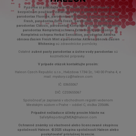
Pozorne si prečítajte návod na použitie a informácie o
bezpečnom používaní zdravotníckych pomôcok.
Zubné pasty
parodontax Fluoride, parodontax Whitening, parodontax Herbal
Fresh, parodontax Extra Fresh, parodontax Ultra Clean,
parodontax Classic, parodontax Kompletná ochrana Whitening,
parodontax Kompletná ochrana Extra Fresh, parodontax
Kompletná ochrana Herbal Sensation, parodontax Aktívna
obnova ďasien Fresh Mint a parodontax Aktívna obnova ďasien
Whitening
sú zdravotnícke pomȏcky.
Ostatné
zubné pasty parodontax a ústne vody parodontax
sú
kozmetické prípravky.
V prípade otázok kontaktujte prosím:
Haleon Czech Republic s.r.o., Hvězdova 1734/2c, 140 00 Praha 4, e
mail: mystory.cz@haleon.com
IČ: 03655067
DIČ: CZ03655067
Spoločnosť je zapísaná v obchodnom registri vedenom
Mestským súdom v Prahe -- oddiel C, vložka 235686.
Prípadné nežiaduce účinky prosím hláste na:
SafetyReportingEMEA@haleon.com
Ochranné známky sú vlastnené alebo licencované skupinou
spoločností Haleon. ©2025 skupina spoločností Haleon alebo
poskytovateľ príslušnej licencie.