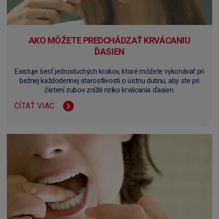
AKO MÔŽETE PREDCHÁDZAŤ KRVÁCANIU
ĎASIEN
Existuje šesť jednoduchých krokov, ktoré môžete vykonávať pri
bežnej každodennej starostlivosti o ústnu dutinu, aby ste pri
čistení zubov znížili riziko krvácania ďasien.
ČÍTAŤ VIAC