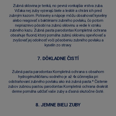
Zubná sklovina je tenká, no pevná vonkajšia vrstva zuba.
Vďaka nej zuby vyzerajú biele a lesklé a chráni ich pred
zubným kazom. Potraviny a nápoje môžu obsahovať kyseliny
alebo reagovať s baktériami zubného povlaku, čo potom
nepriaznivo pôsobí na zubnú sklovinu a vedie k vzniku
zubného kazu. Zubná pasta parodontax Kompletná ochrana
obsahuje fluorid, ktorý pomáha zubnú sklovinu spevňovať a
zvyšovať jej odolnosť voči pôsobeniu zubného povlaku a
kyselín zo stravy.
7. DÔKLADNE ČISTÍ
Zubná pasta parodontax Kompletná ochrana s obsahom
hydrogénuhličitanu sodného je až 4x účinnejšia pri
odstraňovaní zubného povlaku ako iná zubná pasta.* Čistenie
zubov zubnou pastou parodontax Kompletná ochrana dvakrát
denne pomáha udržať vaše zuby a ďasná skutočne čisté.
8. JEMNE BIELI ZUBY