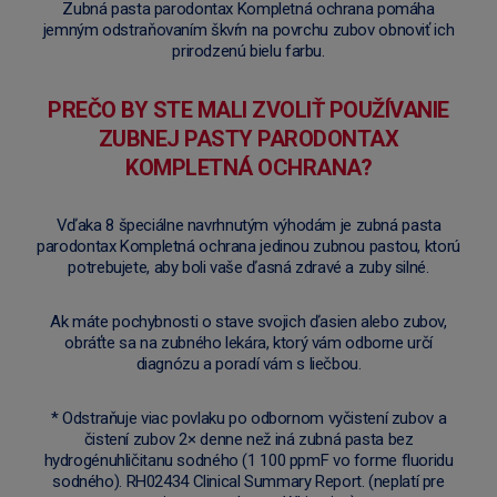
Zubná pasta parodontax Kompletná ochrana pomáha
jemným odstraňovaním škvŕn na povrchu zubov obnoviť ich
prirodzenú bielu farbu.
PREČO BY STE MALI ZVOLIŤ POUŽÍVANIE
ZUBNEJ PASTY PARODONTAX
KOMPLETNÁ OCHRANA?
Vďaka 8 špeciálne navrhnutým výhodám je zubná pasta
parodontax Kompletná ochrana jedinou zubnou pastou, ktorú
potrebujete, aby boli vaše ďasná zdravé a zuby silné.
Ak máte pochybnosti o stave svojich ďasien alebo zubov,
obráťte sa na zubného lekára, ktorý vám odborne určí
diagnózu a poradí vám s liečbou.
* Odstraňuje viac povlaku po odbornom vyčistení zubov a
čistení zubov 2× denne než iná zubná pasta bez
hydrogénuhličitanu sodného (1 100 ppmF vo forme fluoridu
sodného). RH02434 Clinical Summary Report. (neplatí pre