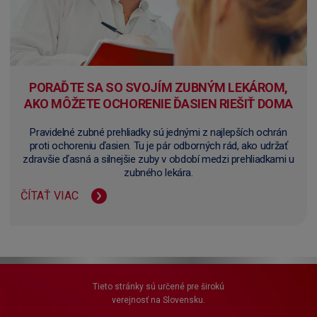
PORAĎTE SA SO SVOJÍM ZUBNÝM LEKÁROM,
AKO MÔŽETE OCHORENIE ĎASIEN RIEŠIŤ DOMA
Pravidelné zubné prehliadky sú jednými z najlepších ochrán
proti ochoreniu ďasien. Tu je pár odborných rád, ako udržať
zdravšie ďasná a silnejšie zuby v období medzi prehliadkami u
zubného lekára.
ČÍTAŤ VIAC
Tieto stránky sú určené pre širokú
verejnosť na Slovensku.