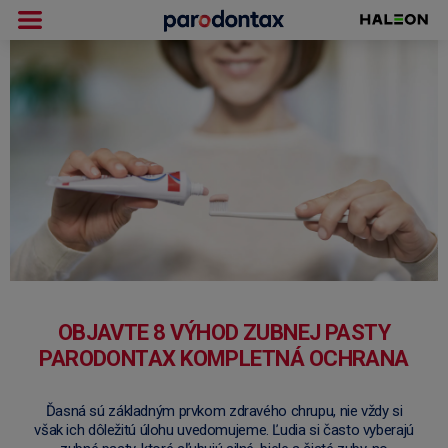
OBJAVTE 8 VÝHOD ZUBNEJ PASTY
PARODONTAX KOMPLETNÁ OCHRANA
Ďasná sú základným prvkom zdravého chrupu, nie vždy si
však ich dôležitú úlohu uvedomujeme. Ľudia si často vyberajú