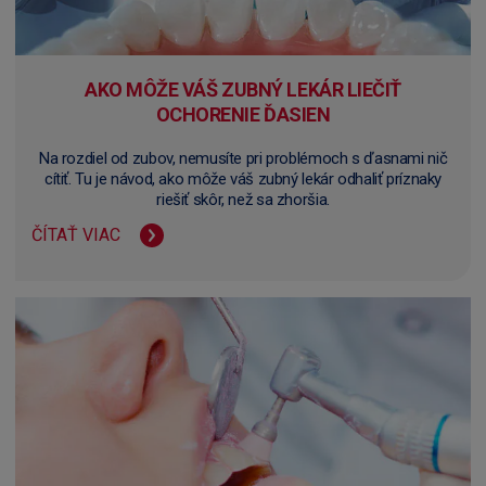
AKO MÔŽE VÁŠ ZUBNÝ LEKÁR LIEČIŤ
OCHORENIE ĎASIEN
Na rozdiel od zubov, nemusíte pri problémoch s ďasnami nič
cítiť. Tu je návod, ako môže váš zubný lekár odhaliť príznaky
riešiť skôr, než sa zhoršia.
ČÍTAŤ VIAC