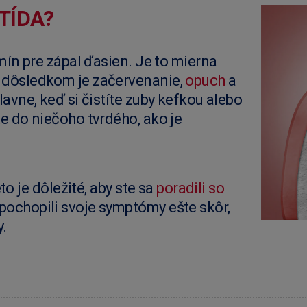
ITÍDA?
rmín pre zápal ďasien. Je to mierna
 dôsledkom je začervenanie,
opuch
a
lavne, keď si čistíte zuby kefkou alebo
te do niečoho tvrdého, ako je
eto je dôležité, aby ste sa
poradili so
pochopili svoje symptómy ešte skôr,
.