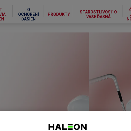
T
O
STAROSTLIVOSŤ O
VIA
OCHORENÍ
PRODUKTY
VAŠE ĎASNÁ
EN
ĎASIEN
N
Á