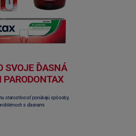
O SVOJE ĎASNÁ
I PARODONTAX
tnu starostlivosť ponúkajú spôsoby,
problémoch s ďasnami.