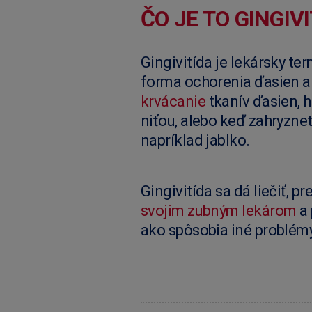
ČO JE TO GINGIV
Gingivitída je lekársky te
forma ochorenia ďasien a
krvácanie
tkanív ďasien, h
niťou, alebo keď zahryzne
napríklad jablko.
Gingivitída sa dá liečiť, pr
svojim zubným lekárom
a 
ako spôsobia iné problémy