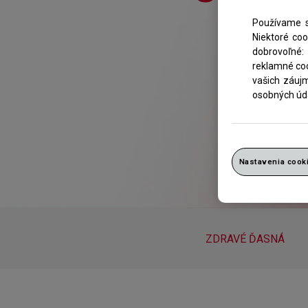
Používame s
Niektoré co
dobrovoľné: 
reklamné coo
vašich záuj
osobných úda
Nastavenia cook
ZDRAVÉ ĎASNÁ