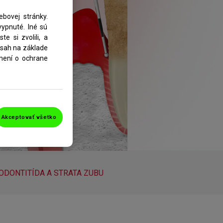
bovej stránky.
ypnuté. Iné sú
e si zvolili, a
bsah na základe
ámení o ochrane
Akceptovať všetko
ODONTITÍDA A STRATA ZUBU