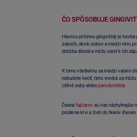
ČO SPÔSOBUJE GINGIVIT
Hlavnou príčinou gingivitídy je tvorba
zuboch, okolo zubov a medzi nimi, p
dráždia ďasná a môžu viesť k ich zápa
K tomu všetkému sa medzi vašimi ďas
nebudete liečiť, tieto vrecká sa môžu
citlivé zuby alebo
parodontitída
.
Ďasná
fajčiarov
sú viac náchylnejšie n
prúdenie krvi a živín do tkanív ďasien.