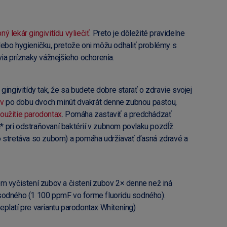
ný lekár gingivitídu vyliečiť
. Preto je dôležité pravidelne
ebo hygieničku, pretože oni môžu odhaliť problémy s
ia príznaky vážnejšieho ochorenia.
gingivitídy tak, že sa budete dobre starať o zdravie svojej
ov
po dobu dvoch minút dvakrát denne zubnou pastou,
oužitie parodontax
. Pomáha zastaviť a predchádzať
ia* pri odstraňovaní baktérií v zubnom povlaku pozdĺž
o stretáva so zubom) a pomáha udržiavať ďasná zdravé a
m vyčistení zubov a čistení zubov 2× denne než iná
sodného (1 100 ppmF vo forme fluoridu sodného).
platí pre variantu parodontax Whitening)