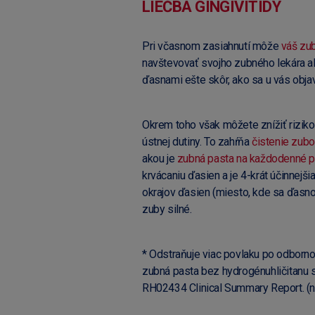
LIEČBA GINGIVITÍDY
Pri včasnom zasiahnutí môže
váš zub
navštevovať svojho zubného lekára al
ďasnami ešte skôr, ako sa u vás objav
Okrem toho však môžete znížiť riziko 
ústnej dutiny. To zahŕňa
čistenie zub
akou je
zubná pasta na každodenné p
krvácaniu ďasien a je 4-krát účinnejš
okrajov ďasien (miesto, kde sa ďasn
zuby silné.
* Odstraňuje viac povlaku po odborno
zubná pasta bez hydrogénuhličitanu 
RH02434 Clinical Summary Report. (ne