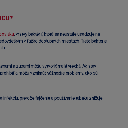
ÍDU?
povlaku
, vrstvy baktérií, ktorá sa neustále usadzuje na
redovšetkým v ťažko dostupných miestach. Tieto baktérie
lu.
nami a zubami môžu vytvoriť malé vrecká. Ak stav
 prehĺbiť a môžu vzniknúť vážnejšie problémy, ako sú
a infekciu, pretože fajčenie a používanie tabaku znižuje