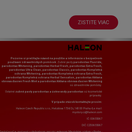
ZISTITE VIAC
Pozorne si prečítajte návod na použitie a informácie o bezpečnom
používaní zdravotníckych pomôcok.
Zubné pasty
parodontax Fluoride,
parodontax Whitening, parodontax Herbal Fresh, parodontax Extra Fresh,
parodontax Ultra Clean, parodontax Classic, parodontax Kompletná
ochrana Whitening, parodontax Kompletná ochrana Extra Fresh,
parodontax Kompletná ochrana Herbal Sensation, parodontax Aktívna
obnova ďasien Fresh Mint a parodontax Aktívna obnova ďasien Whitening
sú zdravotnícke pomȏcky.
Ostatné
zubné pasty parodontax a ústne vody parodontax
sú kozmetické
prípravky.
V prípade otázok kontaktujte prosím:
Haleon Czech Republic s.r.o., Hvězdova 1734/2c, 140 00 Praha 4, e mail:
mystory.cz@haleon.com
IČ: 03655067
DIČ: CZ03655067
Spoločnosť je zapísaná v obchodnom registri vedenom Mestským súdom v Prahe -