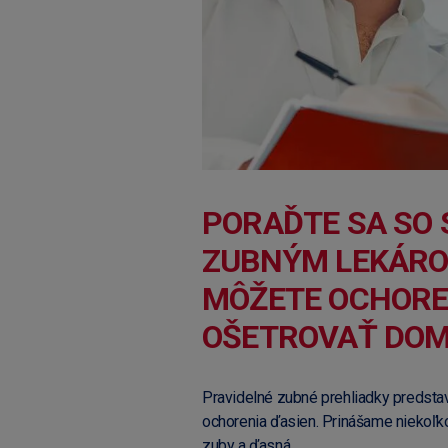
PORAĎTE SA SO 
ZUBNÝM LEKÁRO
MÔŽETE OCHORE
OŠETROVAŤ DOM
Pravidelné zubné prehliadky predsta
ochorenia ďasien. Prinášame niekoľko
zuby a ďasná.