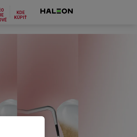
ČO
KDE
JE
KÚPIŤ
OVÉ