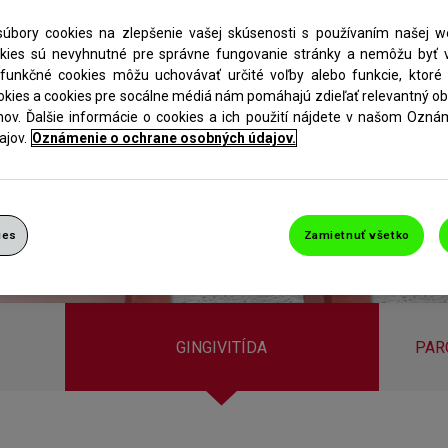
úbory cookies na zlepšenie vašej skúsenosti s používaním našej we
okies sú nevyhnutné pre správne fungovanie stránky a nemôžu byť v
funkčné cookies môžu uchovávať určité voľby alebo funkcie, ktoré st
kies a cookies pre socálne médiá nám pomáhajú zdieľať relevantný o
mov. Ďalšie informácie o cookies a ich použití nájdete v našom Ozn
jov.
Oznámenie o ochrane osobných údajov.
ies
Zamietnuť všetko
GINGIVITÍDA
PAR